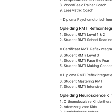
WoordBeeldTrainer Coach
LeesMatrix Coach
= Diploma Psychomotorisch leer
Opleiding RMTi Reflexinteg
Student RMTi Level 1 & 2
Student RMTi School Readin
= Certificaat RMTi Reflexintegra
Student RMTi Level 3
Student RMTi Face the Fear
Student RMTi Making Connec
= Diploma RMTi Reflexintegrati
Student Mastering RMTi
Student RMTi Intensive
Opleiding Neuroscience Ki
Orthomoleculaire Kinderthera
Ademzorg voor Kids
Hemisferische balans