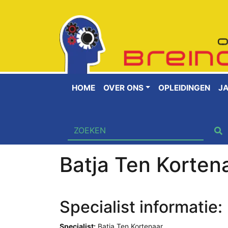
HOME
OVER ONS
OPLEIDINGEN
J
Batja Ten Korten
Specialist informatie:
Specialist:
Batja Ten Kortenaar