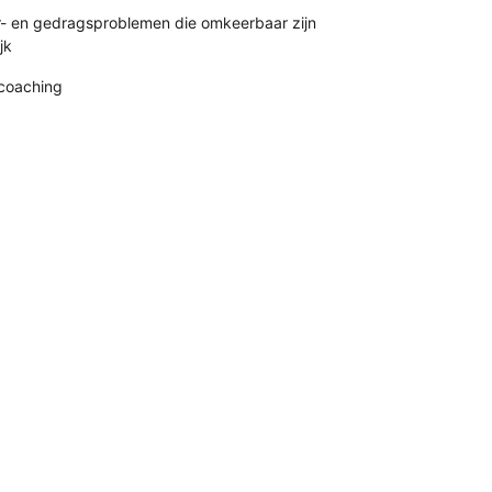
r- en gedragsproblemen die omkeerbaar zijn
jk
coaching