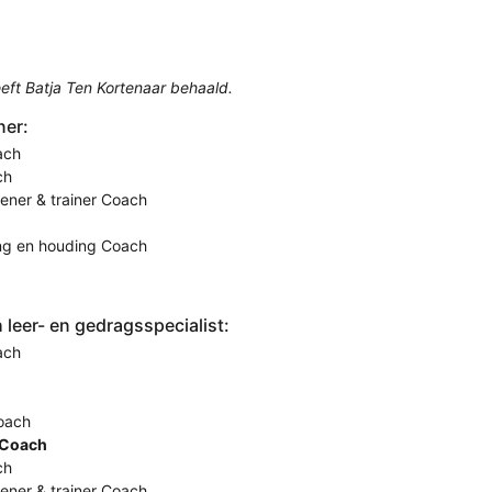
eft Batja Ten Kortenaar behaald.
ner:
ach
ch
eener & trainer Coach
ing en houding Coach
leer- en gedragsspecialist:
ach
oach
 Coach
ch
eener & trainer Coach