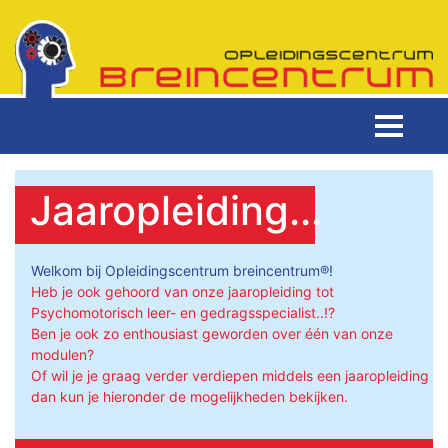
Jaaropleiding...
Welkom bij Opleidingscentrum breincentrum®!
Heb je ook gehoord van onze jaaropleiding tot
Psychomotorisch leer- en gedragsspecialist..!?
Ben je ook zo enthousiast geworden over één van onze
modulen?
Of wil je je graag verder verdiepen middels een jaaropleiding
dan kun je hieronder de mogelijkheden bekijken.