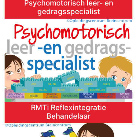
Psychomotorisch leer- en
gedragsspecialist
RMTi Reflexintegratie
Behandelaar