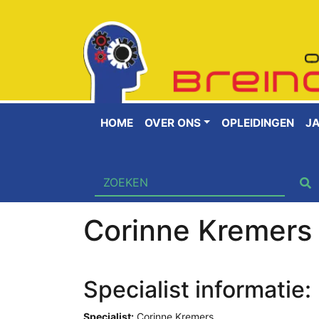
HOME
OVER ONS
OPLEIDINGEN
J
Corinne Kremers
Specialist informatie:
Specialist:
Corinne Kremers