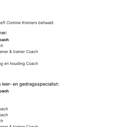
eft Corinne Kremers behaald.
ner:
Coach
ch
eener & trainer Coach
ing en houding Coach
leer- en gedragsspecialist:
Coach
oach
Coach
ch
eener & trainer Coach