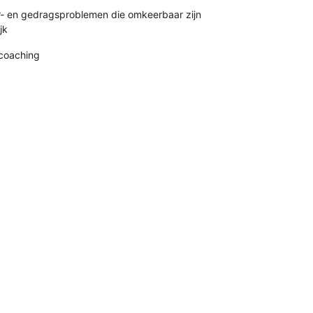
r- en gedragsproblemen die omkeerbaar zijn
jk
coaching