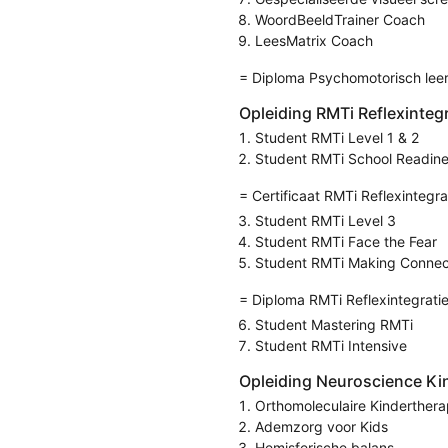
WoordBeeldTrainer Coach
LeesMatrix Coach
= Diploma Psychomotorisch leer
Opleiding RMTi Reflexinteg
Student RMTi Level 1 & 2
Student RMTi School Readin
= Certificaat RMTi Reflexintegra
Student RMTi Level 3
Student RMTi Face the Fear
Student RMTi Making Connec
= Diploma RMTi Reflexintegrati
Student Mastering RMTi
Student RMTi Intensive
Opleiding Neuroscience Ki
Orthomoleculaire Kinderthera
Ademzorg voor Kids
Hemisferische balans