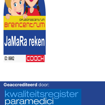
Geaccrediteerd
door: