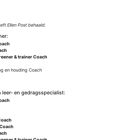
ft Ellen Post behaald.
ner:
Coach
oach
reener & trainer Coach
ing en houding Coach
leer- en gedragsspecialist:
Coach
Coach
 Coach
oach
reener & trainer Coach