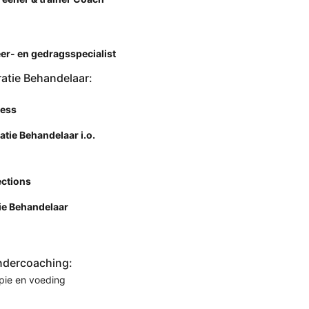
er- en gedragsspecialist
ratie Behandelaar:
ness
atie Behandelaar i.o.
ctions
ie Behandelaar
ndercoaching:
pie en voeding