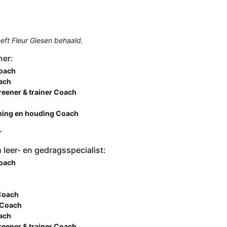
eft Fleur Giesen behaald.
ner:
Coach
oach
reener & trainer Coach
ming en houding Coach
r
leer- en gedragsspecialist:
Coach
Coach
 Coach
oach
reener & trainer Coach