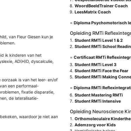
WoordBeeldTrainer Coach
LeesMatrix Coach
=
Diploma Psychomotorisch le
Opleiding RMTi Reflexinteg
ild, van Fleur Giesen kun je
Student RMTi Level 1 & 2
roblemen.
Student RMTi School Readi
id ik kinderen van het
=
Certificaat RMTi Reflexintegr
slexie, AD(H)D, dyscalculie,
Student RMTi Level 3
Student RMTi Face the Fear
Student RMTi Making Conne
 oorzaak is van het leer- en/of
 van een performaal-
=
Diploma RMTi Reflexintegrat
roblemen, fixatie disparatie,
Student Mastering RMTi
en, de lateralisatie-
Student RMTi Intensive
Opleiding Neuroscience Ki
bekeken, waardoor je niet aan
Orthomoleculaire Kinderthe
Ademzorg voor Kids
Hemisferische balans