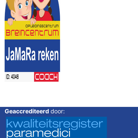
Geaccrediteerd
door: