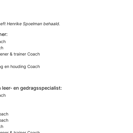
eeft Henrike Spoelman behaald.
ner:
ach
ch
eener & trainer Coach
ing en houding Coach
leer- en gedragsspecialist:
ach
oach
Coach
ch
eener & trainer Coach