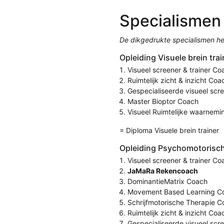
Specialismen
De dikgedrukte specialismen h
Opleiding Visuele brein trai
Visueel screener & trainer Co
Ruimtelijk zicht & inzicht Coa
Gespecialiseerde visueel scr
Master Bioptor Coach
Visueel Ruimtelijke waarnem
= Diploma Visuele brein trainer
Opleiding Psychomotorisch 
Visueel screener & trainer Co
JaMaRa Rekencoach
DominantieMatrix Coach
Movement Based Learning C
Schrijfmotorische Therapie 
Ruimtelijk zicht & inzicht Coa
Gespecialiseerde visueel scr