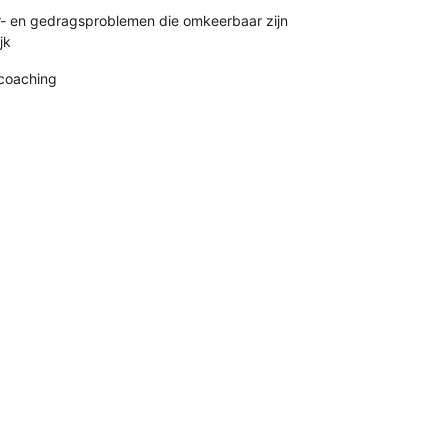
r- en gedragsproblemen die omkeerbaar zijn
jk
coaching