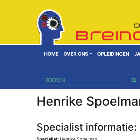
HOME
OVER ONS
OPLEIDINGEN
J
Henrike Spoelma
Specialist informatie:
Specialist:
Henrike Spoelman