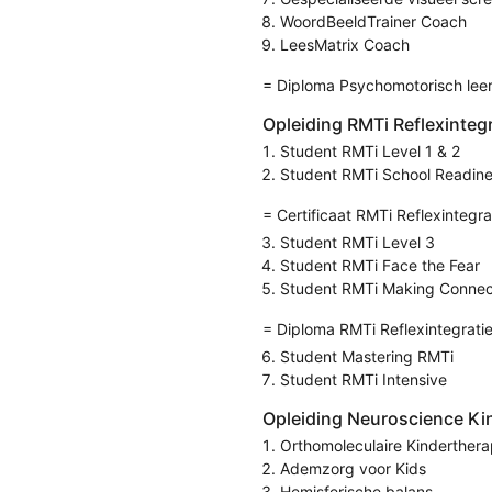
WoordBeeldTrainer Coach
LeesMatrix Coach
= Diploma Psychomotorisch leer
Opleiding RMTi Reflexinteg
Student RMTi Level 1 & 2
Student RMTi School Readin
= Certificaat RMTi Reflexintegra
Student RMTi Level 3
Student RMTi Face the Fear
Student RMTi Making Connec
= Diploma RMTi Reflexintegrati
Student Mastering RMTi
Student RMTi Intensive
Opleiding Neuroscience Ki
Orthomoleculaire Kinderthera
Ademzorg voor Kids
Hemisferische balans