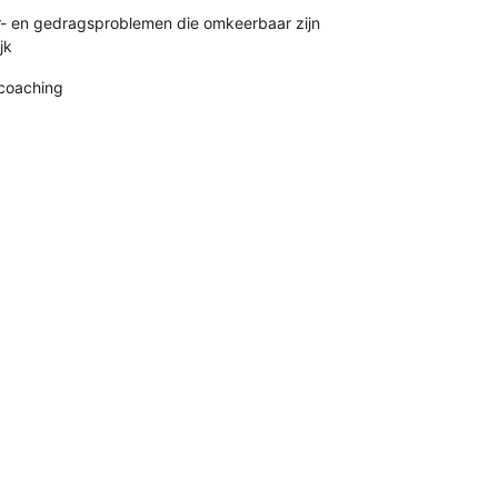
r- en gedragsproblemen die omkeerbaar zijn
jk
coaching