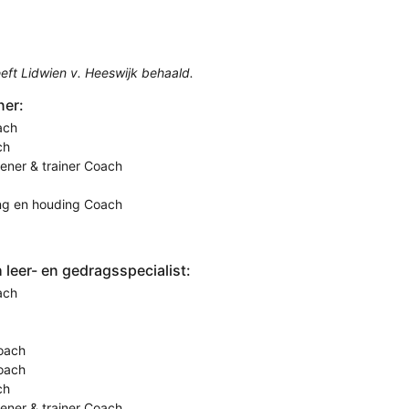
eft Lidwien v. Heeswijk behaald.
ner:
ach
ch
eener & trainer Coach
ing en houding Coach
leer- en gedragsspecialist:
ach
oach
Coach
ch
eener & trainer Coach