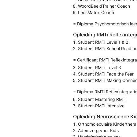
WoordBeeldTrainer Coach
LeesMatrix Coach
= Diploma Psychomotorisch leer
Opleiding RMTi Reflexinteg
Student RMTi Level 1 & 2
Student RMTi School Readin
= Certificaat RMTi Reflexintegra
Student RMTi Level 3
Student RMTi Face the Fear
Student RMTi Making Connec
= Diploma RMTi Reflexintegrati
Student Mastering RMTi
Student RMTi Intensive
Opleiding Neuroscience Ki
Orthomoleculaire Kinderthera
Ademzorg voor Kids
Hemisferische balans