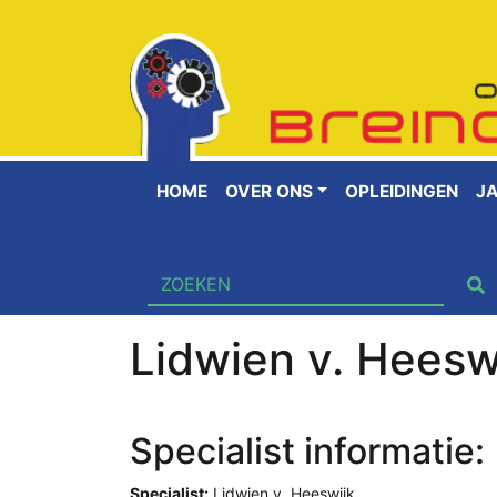
HOME
OVER ONS
OPLEIDINGEN
J
Lidwien v. Heesw
Specialist informatie:
Specialist:
Lidwien v. Heeswijk