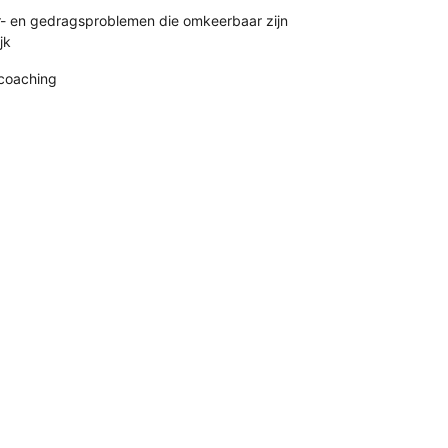
r- en gedragsproblemen die omkeerbaar zijn
jk
coaching