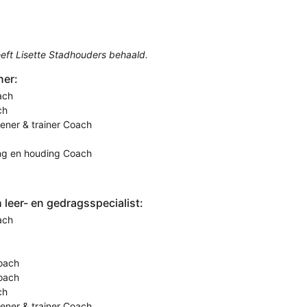
eft Lisette Stadhouders behaald.
ner:
ach
ch
eener & trainer Coach
ing en houding Coach
leer- en gedragsspecialist:
ach
oach
Coach
ch
eener & trainer Coach