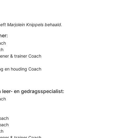
ft Marjolein Knippels behaald.
ner:
ach
ch
eener & trainer Coach
ing en houding Coach
leer- en gedragsspecialist:
ach
oach
Coach
ch
eener & trainer Coach