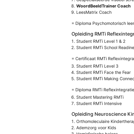
WoordBeeldTrainer Coach
LeesMatrix Coach
= Diploma Psychomotorisch leer
Opleiding RMTi Reflexinteg
Student RMTi Level 1 & 2
Student RMTi School Readin
= Certificaat RMTi Reflexintegra
Student RMTi Level 3
Student RMTi Face the Fear
Student RMTi Making Connec
= Diploma RMTi Reflexintegrati
Student Mastering RMTi
Student RMTi Intensive
Opleiding Neuroscience Ki
Orthomoleculaire Kinderthera
Ademzorg voor Kids
Hemisferische balans