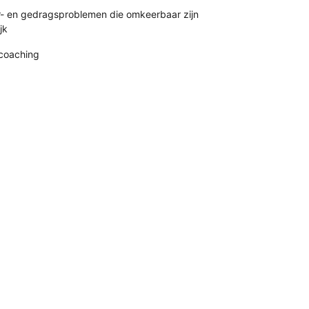
r- en gedragsproblemen die omkeerbaar zijn
jk
coaching