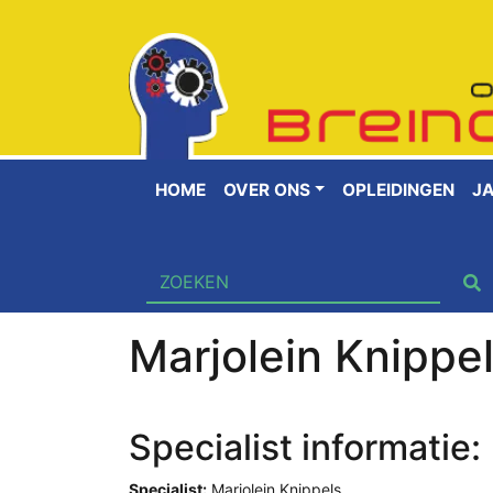
HOME
OVER ONS
OPLEIDINGEN
J
Marjolein Knippe
Specialist informatie:
Specialist:
Marjolein Knippels