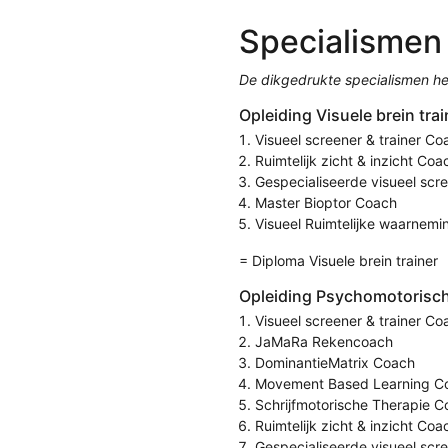
Specialismen
De dikgedrukte specialismen hee
Opleiding Visuele brein trai
Visueel screener & trainer Co
Ruimtelijk zicht & inzicht Coa
Gespecialiseerde visueel scr
Master Bioptor Coach
Visueel Ruimtelijke waarnem
= Diploma Visuele brein trainer
Opleiding Psychomotorisch 
Visueel screener & trainer Co
JaMaRa Rekencoach
DominantieMatrix Coach
Movement Based Learning C
Schrijfmotorische Therapie 
Ruimtelijk zicht & inzicht Coa
Gespecialiseerde visueel scr