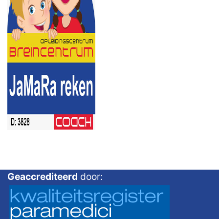
Geaccrediteerd
door: