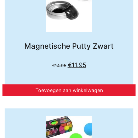
Magnetische Putty Zwart
Oorspronkelijke
Huidige
€
11.95
€
14.95
prijs
prijs
was:
is:
€14.95.
€11.95.
Toevoegen aan winkelwagen