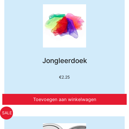
Jongleerdoek
€
2.25
Toevoegen aan winkelwagen
SALE