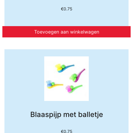
€
0.75
Toevoegen aan winkelwagen
Blaaspijp met balletje
€
0.75