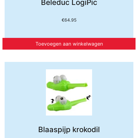
Beleduc LogiPic
€
64.95
Toevoegen aan winkelwagen
Blaaspijp krokodil