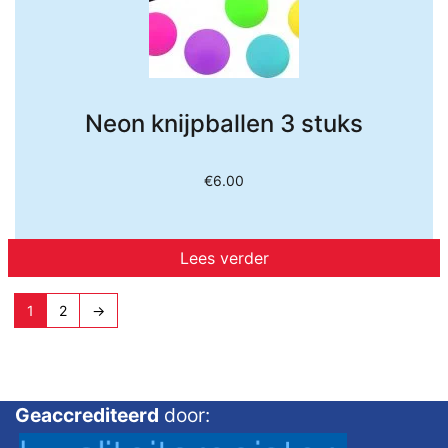
Neon knijpballen 3 stuks
€
6.00
Lees verder
1
2
→
Geaccrediteerd
door: