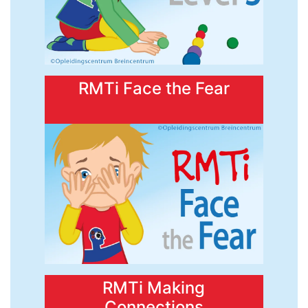
RMTi Face the Fear
RMTi Making
Connections